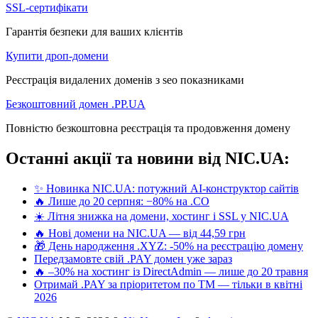
SSL-сертифікати
Гарантія безпеки для ваших клієнтів
Купити дроп-домени
Реєстрація видалених доменів з seo показниками
Безкоштовний домен .PP.UA
Повністю безкоштовна реєстрація та продовження домену
Останні акції та новини від NIC.UA:
✨ Новинка NIC.UA: потужний AI-конструктор сайтів
🔥 Лише до 20 серпня: −80% на .CO
☀️ Літня знижка на домени, хостинг і SSL у NIC.UA
🔥 Нові домени на NIC.UA — від 44,59 грн
🎁 День народження .XYZ: -50% на реєстрацію домену
Передзамовте свій .PAY домен уже зараз
🔥 –30% на хостинг із DirectAdmin — лише до 20 травня
Отримай .PAY за пріоритетом по ТМ — тільки в квітні
2026